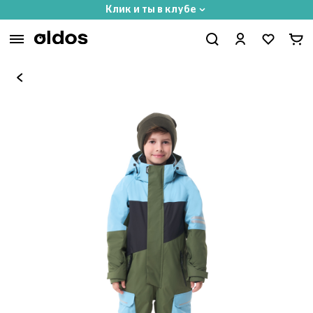
Клик и ты в клубе
Вход
Добро пожаловать в Oldos. Лучше гулять!
Телефон
Получить код
Нажимая кнопку, я даю согласие на обработку персональных
данных и получение рассылок, принимаю условия
Программы
лояльности
Ваши данные обрабатываются сервисом Yandex SmartCaptcha
или