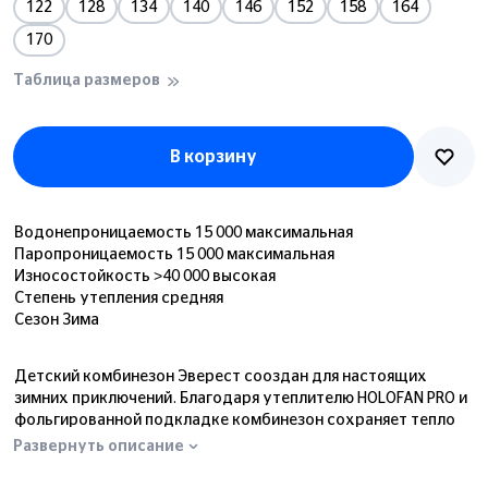
122
128
134
140
146
152
158
164
170
Таблица размеров
В корзину
Водонепроницаемость 15 000 максимальная
Паропроницаемость 15 000 максимальная
Износостойкость >40 000 высокая
Степень утепления средняя
Сезон Зима
Детский комбинезон Эверест сооздан для настоящих
зимних приключений. Благодаря утеплителю HOLOFAN PRO и
фольгированной подкладке комбинезон сохраняет тепло
до −25°C . Мембрана блокирует проникновение снега и
Развернуть описание
ветра, создавая комфорт при активном движении.
Пропитка Teflon устойчива к загрязнению. Проклеенные швы