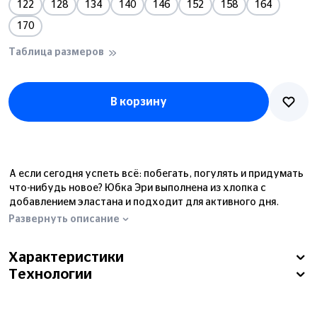
122
128
134
140
146
152
158
164
170
Таблица размеров
В корзину
А если сегодня успеть всё: побегать, погулять и придумать
что-нибудь новое? Юбка Эри выполнена из хлопка с
добавлением эластана и подходит для активного дня.
Форма «баллон» с вставками из ткани риб-стоп создаёт
Развернуть описание
актуальный выразительный силуэт. Накладные карманы с
клапаном добавляют практичности. Пояс на резинке с
Характеристики
дополнительной утяжкой позволяет комфортно
Технологии
отрегулировать посадку.