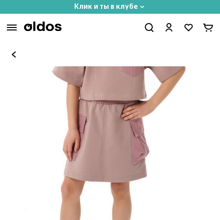
Клик и ты в клубе
Вход
Добро пожаловать в Oldos. Лучше гулять!
Телефон
Получить код
Нажимая кнопку, я даю согласие на обработку персональных
данных и получение рассылок, принимаю условия
Программы
лояльности
Ваши данные обрабатываются сервисом Yandex SmartCaptcha
или