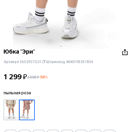
Юбка "Эри"
Артикул SSO25STG31
Штрихкод
4640105351834
1 299 ₽
2 599 ₽
-50%
пыльная роза